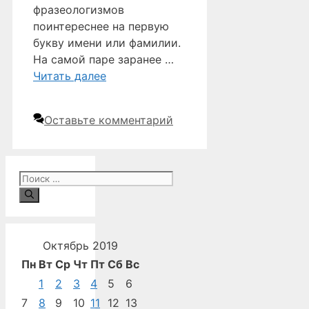
фразеологизмов
поинтереснее на первую
букву имени или фамилии.
На самой паре заранее …
Читать далее
Оставьте комментарий
Поиск:
Октябрь 2019
Пн
Вт
Ср
Чт
Пт
Сб
Вс
1
2
3
4
5
6
7
8
9
10
11
12
13