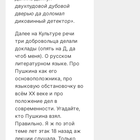
двухпудовой дубовой
дверью да доломал
диковинный детектор».
Далее на Культуре речи
три добровольца делали
доклады (опять на Д, да
чтоб меня). О русском
литературном языке. Про
Пушкина как его
основоположника, про
языковую обстановочку во
всём ХХ веке и про
положение дел в
современности. Угадайте,
кто Пушкина взял.
Правильно. Я ж по этой
теме лет этак 18 назад аж
лекции слушала. Только