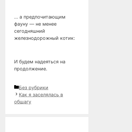
… а предпочитающим
фауну — не менее
сегодняшний
железнодорожный котик:
И будем надеяться на
продолжение.
Рубрики
Без рубрики
Как я заселялась в
общагу