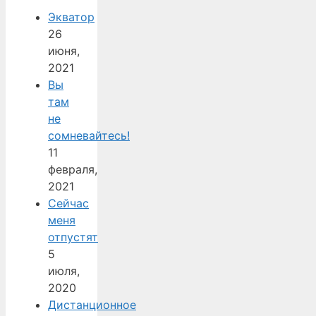
Экватор
26
июня,
2021
Вы
там
не
сомневайтесь!
11
февраля,
2021
Сейчас
меня
отпустят
5
июля,
2020
Дистанционное