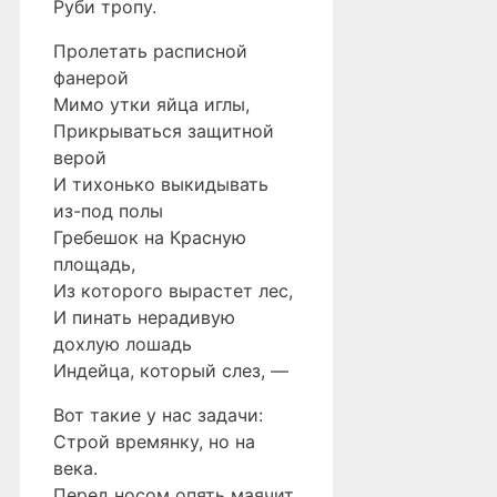
Руби тропу.
Пролетать расписной
фанерой
Мимо утки яйца иглы,
Прикрываться защитной
верой
И тихонько выкидывать
из-под полы
Гребешок на Красную
площадь,
Из которого вырастет лес,
И пинать нерадивую
дохлую лошадь
Индейца, который слез, —
Вот такие у нас задачи:
Строй времянку, но на
века.
Перед носом опять маячит