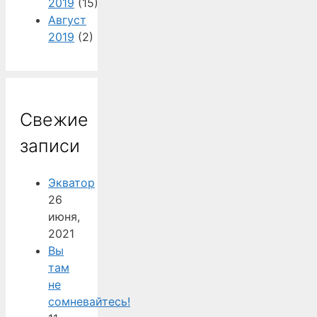
2019
(15)
Август
2019
(2)
Свежие
записи
Экватор
26
июня,
2021
Вы
там
не
сомневайтесь!